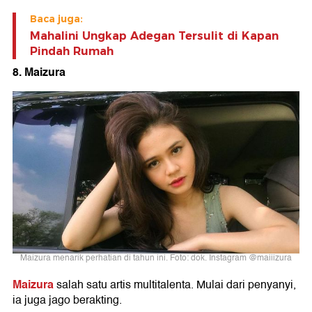
Baca juga:
Mahalini Ungkap Adegan Tersulit di Kapan
Pindah Rumah
8. Maizura
Maizura menarik perhatian di tahun ini. Foto: dok. Instagram @maiiizura
Maizura
salah satu artis multitalenta. Mulai dari penyanyi,
ia juga jago berakting.