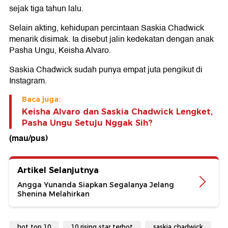
sejak tiga tahun lalu.
Selain akting, kehidupan percintaan Saskia Chadwick
menarik disimak. Ia disebut jalin kedekatan dengan anak
Pasha Ungu, Keisha Alvaro.
Saskia Chadwick sudah punya empat juta pengikut di
Instagram.
Baca juga:
Keisha Alvaro dan Saskia Chadwick Lengket,
Pasha Ungu Setuju Nggak Sih?
(mau/pus)
Artikel Selanjutnya
Angga Yunanda Siapkan Segalanya Jelang
Shenina Melahirkan
hot top 10
10 rising star terhot
saskia chadwick