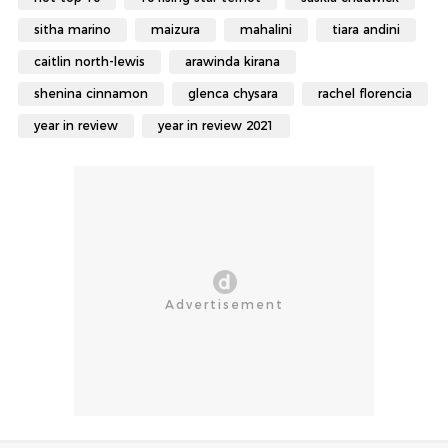
sitha marino
maizura
mahalini
tiara andini
caitlin north-lewis
arawinda kirana
shenina cinnamon
glenca chysara
rachel florencia
year in review
year in review 2021