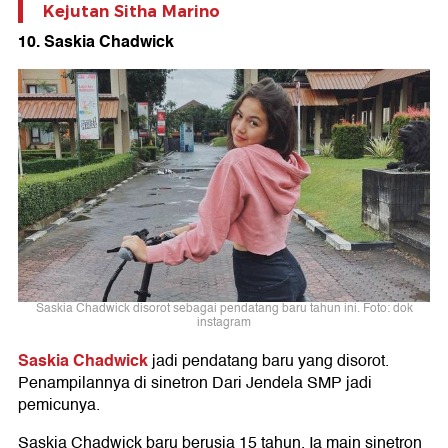
Kejutan Sitha Marino
10. Saskia Chadwick
Saskia Chadwick disorot sebagai pendatang baru tahun ini. Foto: dok
instagram
Saskia Chadwick
jadi pendatang baru yang disorot.
Penampilannya di sinetron Dari Jendela SMP jadi
pemicunya.
Saskia Chadwick baru berusia 15 tahun. Ia main sinetron