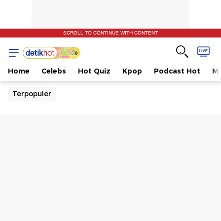
SCROLL TO CONTINUE WITH CONTENT
Home
Celebs
Hot Quiz
Kpop
Podcast Hot
Mu
Terpopuler