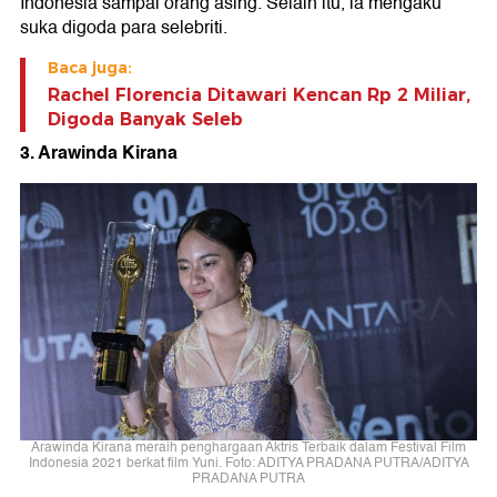
Indonesia sampai orang asing. Selain itu, ia mengaku
suka digoda para selebriti.
Baca juga:
Rachel Florencia Ditawari Kencan Rp 2 Miliar,
Digoda Banyak Seleb
3. Arawinda Kirana
Arawinda Kirana meraih penghargaan Aktris Terbaik dalam Festival Film
Indonesia 2021 berkat film Yuni. Foto: ADITYA PRADANA PUTRA/ADITYA
PRADANA PUTRA