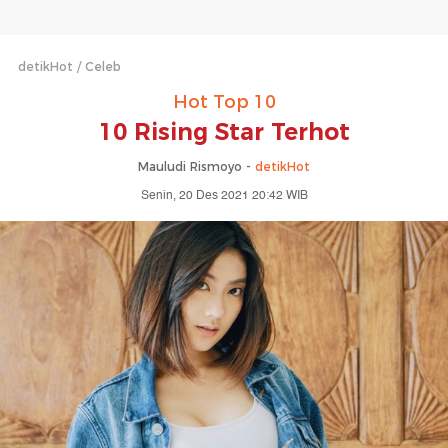
detikHot
Celeb
Hot Top 10
10 Rising Star Terhot
Mauludi Rismoyo -
detikHot
Senin, 20 Des 2021 20:42 WIB