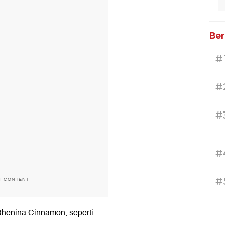
Ber
#
#
#
#
#
H CONTENT
Shenina Cinnamon, seperti