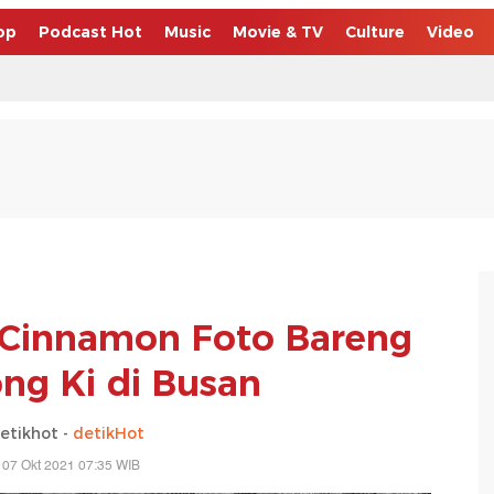
op
Podcast Hot
Music
Movie & TV
Culture
Video
 Cinnamon Foto Bareng
ng Ki di Busan
etikhot -
detikHot
 07 Okt 2021 07:35 WIB