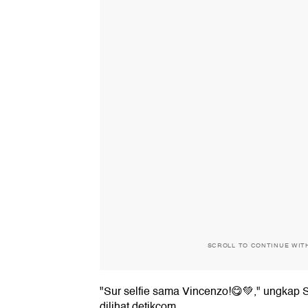
SCROLL TO CONTINUE WIT
"Sur selfie sama Vincenzo!😋💚," ungkap 
dilihat detikcom.