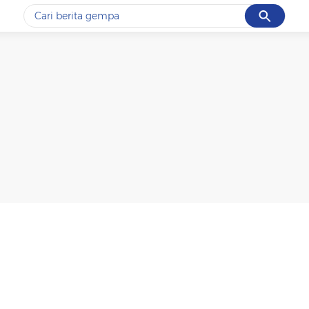
Cancel
Yang sedang ramai dicari
#1
gempa hari ini
#2
demo
#3
gempa
#4
iran
#5
prabowo
Promoted
Terakhir yang dicari
Loading...