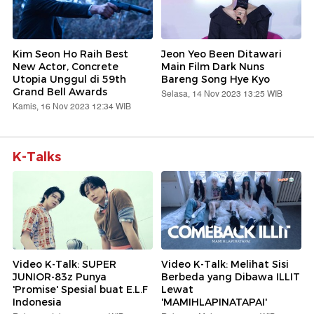
Kim Seon Ho Raih Best
Jeon Yeo Been Ditawari
New Actor, Concrete
Main Film Dark Nuns
Utopia Unggul di 59th
Bareng Song Hye Kyo
Grand Bell Awards
Selasa, 14 Nov 2023 13:25 WIB
Kamis, 16 Nov 2023 12:34 WIB
K-Talks
Video K-Talk: SUPER
Video K-Talk: Melihat Sisi
JUNIOR-83z Punya
Berbeda yang Dibawa ILLIT
'Promise' Spesial buat E.L.F
Lewat
Indonesia
'MAMIHLAPINATAPAI'