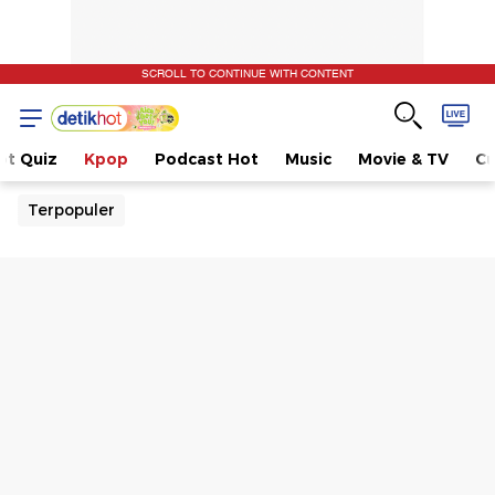
SCROLL TO CONTINUE WITH CONTENT
ot Quiz
Kpop
Podcast Hot
Music
Movie & TV
Cu
Terpopuler