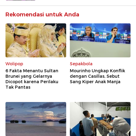
Rekomendasi untuk Anda
Wolipop
Sepakbola
6 Fakta Menantu Sultan
Mourinho Ungkap Konflik
Brunei yang Gelarnya
dengan Casillas, Sebut
Dicopot karena Perilaku
Sang Kiper Anak Manja
Tak Pantas