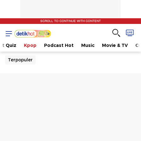
SCROLL TO CONTINUE WITH CONTENT
ot Quiz
Kpop
Podcast Hot
Music
Movie & TV
Cu
Terpopuler