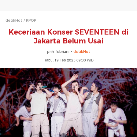
detikHot
KPOP
Keceriaan Konser SEVENTEEN di
Jakarta Belum Usai
prih febriani -
detikHot
Rabu, 19 Feb 2025 09:33 WIB