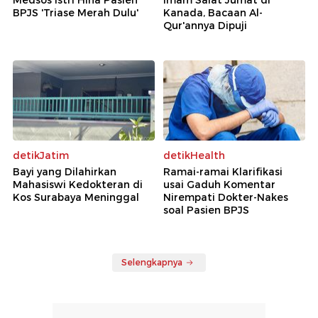
Medsos Istri Hina Pasien
Imam Salat Jumat di
BPJS 'Triase Merah Dulu'
Kanada, Bacaan Al-
Qur'annya Dipuji
detikJatim
detikHealth
Bayi yang Dilahirkan
Ramai-ramai Klarifikasi
Mahasiswi Kedokteran di
usai Gaduh Komentar
Kos Surabaya Meninggal
Nirempati Dokter-Nakes
soal Pasien BPJS
Selengkapnya