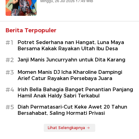
Minggu, 26 Jul 2026 17:49 WIB
Berita Terpopuler
#1
Potret Sederhana nan Hangat, Luna Maya
Bersama Kakak Rayakan Ultah Ibu Desa
#2
Janji Manis Juncurryahn untuk Dita Karang
#3
Momen Manis DJ Icha Kharoline Dampingi
Arief Catur Rayakan Persebaya Juara
#4
Irish Bella Bahagia Banget Penantian Panjang
Hamil Anak Haldy Sabri Terkabul
#5
Diah Permatasari-Cut Keke Awet 20 Tahun
Bersahabat, Saling Hormati Privasi
Lihat Selengkapnya