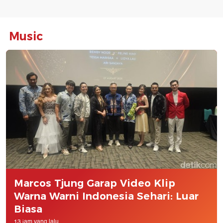
Music
Marcos Tjung Garap Video Klip
Warna Warni Indonesia Sehari: Luar
Biasa
13 jam yang lalu