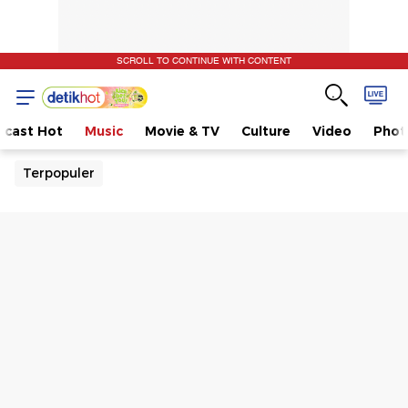
Dunia
SCROLL TO CONTINUE WITH CONTENT
dcast Hot
Music
Movie & TV
Culture
Video
Phot
Terpopuler