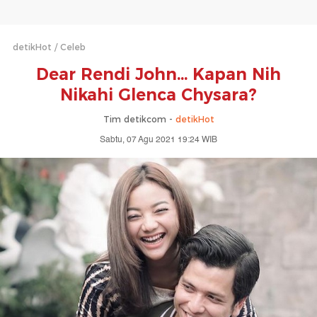
detikHot
Celeb
Dear Rendi John... Kapan Nih
Nikahi Glenca Chysara?
Tim detikcom -
detikHot
Sabtu, 07 Agu 2021 19:24 WIB