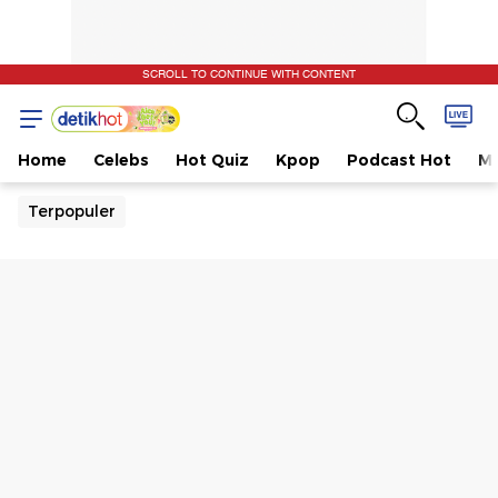
SCROLL TO CONTINUE WITH CONTENT
Home
Celebs
Hot Quiz
Kpop
Podcast Hot
Mu
Terpopuler