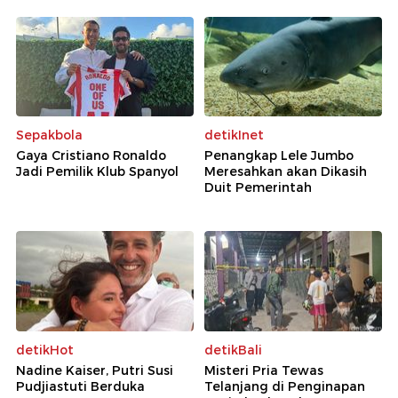
Sepakbola
detikInet
Gaya Cristiano Ronaldo
Penangkap Lele Jumbo
Jadi Pemilik Klub Spanyol
Meresahkan akan Dikasih
Duit Pemerintah
detikHot
detikBali
Nadine Kaiser, Putri Susi
Misteri Pria Tewas
Pudjiastuti Berduka
Telanjang di Penginapan