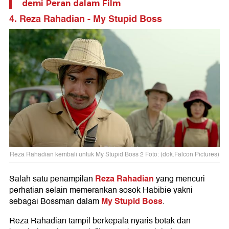
demi Peran dalam Film
4. Reza Rahadian - My Stupid Boss
Reza Rahadian kembali untuk My Stupid Boss 2 Foto: (dok.Falcon Pictures)
Reza Rahadian
Salah satu penampilan
yang mencuri
perhatian selain memerankan sosok Habibie yakni
My Stupid Boss
sebagai Bossman dalam
.
Reza Rahadian tampil berkepala nyaris botak dan