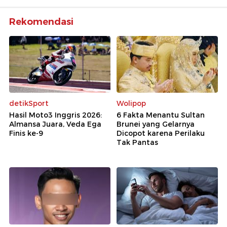
Alami
Trauma
Rekomendasi
demi
Peran
dalam
Film
detikSport
Wolipop
Hasil Moto3 Inggris 2026:
6 Fakta Menantu Sultan
Almansa Juara, Veda Ega
Brunei yang Gelarnya
Finis ke-9
Dicopot karena Perilaku
Tak Pantas
Reza
Rahadian
kembali