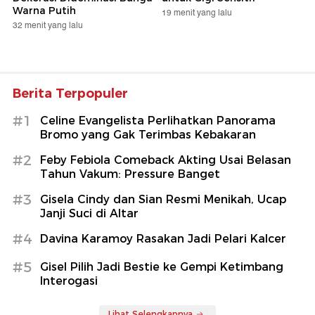
Tenet
Warna Putih
19 menit yang lalu
32 menit yang lalu
Berita Terpopuler
#1
Celine Evangelista Perlihatkan Panorama
Bromo yang Gak Terimbas Kebakaran
#2
Feby Febiola Comeback Akting Usai Belasan
Tahun Vakum: Pressure Banget
#3
Gisela Cindy dan Sian Resmi Menikah, Ucap
Janji Suci di Altar
#4
Davina Karamoy Rasakan Jadi Pelari Kalcer
#5
Gisel Pilih Jadi Bestie ke Gempi Ketimbang
Interogasi
Lihat Selengkapnya