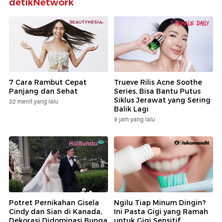
detikNetwork
7 Cara Rambut Cepat
Trueve Rilis Acne Soothe
Panjang dan Sehat
Series, Bisa Bantu Putus
Siklus Jerawat yang Sering
32 menit yang lalu
Balik Lagi
9 jam yang lalu
Baca juga:
5 Hal di
Balik Layar
Film
Christopher
Potret Pernikahan Gisela
Ngilu Tiap Minum Dingin?
Nolan
Cindy dan Sian di Kanada,
Ini Pasta Gigi yang Ramah
Termasuk
Dekorasi Didominasi Bunga
untuk Gigi Sensitif