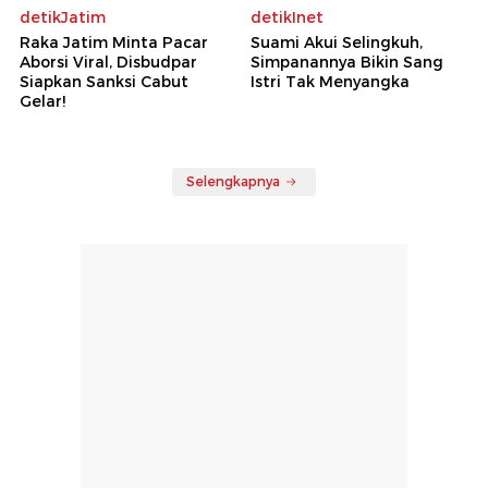
untuk
detikJatim
detikInet
My
Stupid
Raka Jatim Minta Pacar
Suami Akui Selingkuh,
Boss
Aborsi Viral, Disbudpar
Simpanannya Bikin Sang
2
Foto:
Siapkan Sanksi Cabut
Istri Tak Menyangka
(dok.Falcon
Gelar!
Pictures)
Selengkapnya