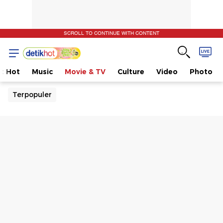
SCROLL TO CONTINUE WITH CONTENT
t Hot
Music
Movie & TV
Culture
Video
Photo
Terpopuler