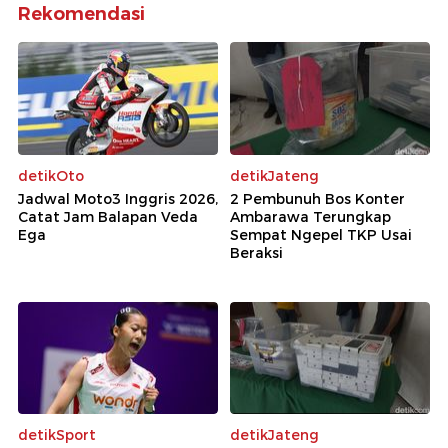
Rekomendasi
detikOto
detikJateng
Jadwal Moto3 Inggris 2026,
2 Pembunuh Bos Konter
Catat Jam Balapan Veda
Ambarawa Terungkap
Ega
Sempat Ngepel TKP Usai
Beraksi
detikSport
detikJateng