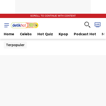
SCROLL TO CONTINUE WITH CONTENT
Home
Celebs
Hot Quiz
Kpop
Podcast Hot
Mu
Terpopuler