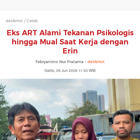
detikHot
Celeb
Eks ART Alami Tekanan Psikologis
hingga Mual Saat Kerja dengan
Erin
Febryantino Nur Pratama -
detikHot
Sabtu, 06 Jun 2026 11:33 WIB