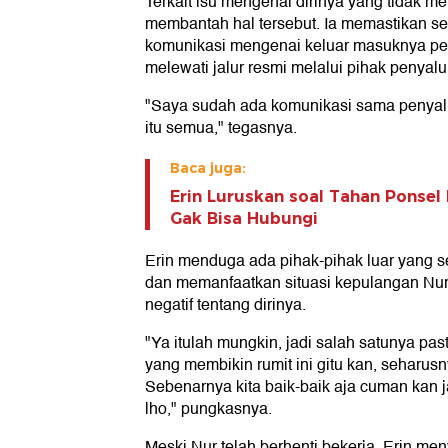
Terkait isu mengenai dirinya yang tidak m
membantah hal tersebut. Ia memastikan se
komunikasi mengenai keluar masuknya pek
melewati jalur resmi melalui pihak penyalu
"Saya sudah ada komunikasi sama penyalu
itu semua," tegasnya.
Baca juga:
Erin Luruskan soal Tahan Ponsel
Gak Bisa Hubungi
Erin menduga ada pihak-pihak luar yang
dan memanfaatkan situasi kepulangan Nu
negatif tentang dirinya.
"Ya itulah mungkin, jadi salah satunya pas
yang membikin rumit ini gitu kan, seharusn
Sebenarnya kita baik-baik aja cuman kan j
lho," pungkasnya.
Meski Nur telah berhenti bekerja, Erin men