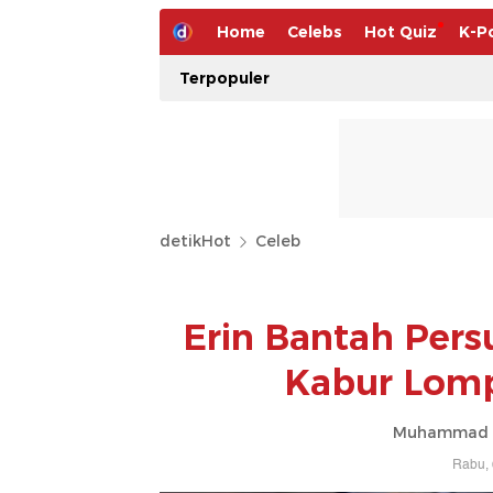
Home
Celebs
Hot Quiz
K-P
Terpopuler
detikHot
Celeb
Erin Bantah Pers
Kabur Lom
Muhammad Ah
Rabu, 