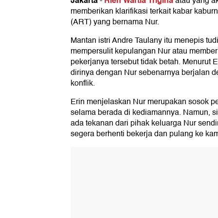
Jakarta
Rien Wartia Trigina
-
atau yang ak
memberikan klarifikasi terkait kabar kabu
(ART) yang bernama Nur.
Mantan istri Andre Taulany itu menepis tu
mempersulit kepulangan Nur atau member
pekerjanya tersebut tidak betah. Menurut E
dirinya dengan Nur sebenarnya berjalan d
konflik.
Erin menjelaskan Nur merupakan sosok p
selama berada di kediamannya. Namun, sit
ada tekanan dari pihak keluarga Nur send
segera berhenti bekerja dan pulang ke k