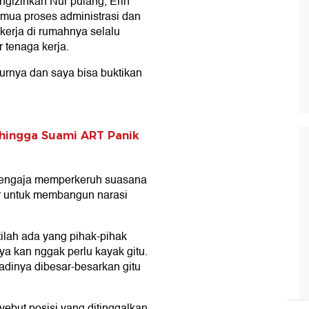
engizinkan Nur pulang, Erin
mua proses administrasi dan
erja di rumahnya selalu
r tenaga kerja.
rnya dan saya bisa buktikan
 hingga Suami ART Panik
 sengaja memperkeruh suasana
r untuk membangun narasi
tilah ada yang pihak-pihak
ya kan nggak perlu kayak gitu.
adinya dibesar-besarkan gitu
yebut posisi yang ditinggalkan