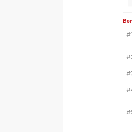
Ber
#
#
#
#
#