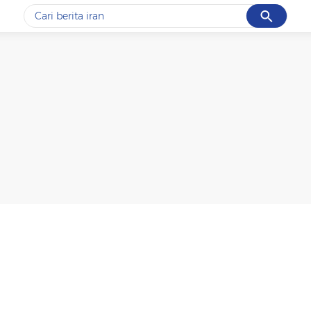
Cancel
Yang sedang ramai dicari
#1
gempa hari ini
#2
gempa
#3
prabowo
#4
iran
#5
demo
Promoted
Terakhir yang dicari
Loading...