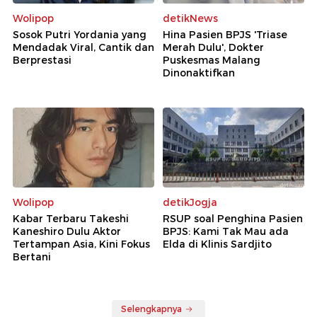
Wolipop
detikNews
Sosok Putri Yordania yang
Hina Pasien BPJS 'Triase
Mendadak Viral, Cantik dan
Merah Dulu', Dokter
Berprestasi
Puskesmas Malang
Dinonaktifkan
Wolipop
detikJogja
Kabar Terbaru Takeshi
RSUP soal Penghina Pasien
Kaneshiro Dulu Aktor
BPJS: Kami Tak Mau ada
Tertampan Asia, Kini Fokus
Elda di Klinis Sardjito
Bertani
Selengkapnya