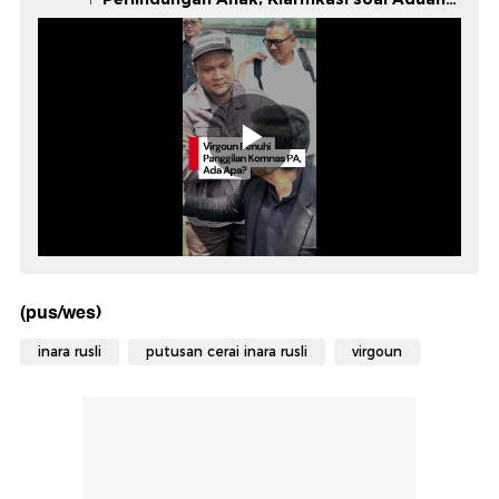
Inara
(pus/wes)
inara rusli
putusan cerai inara rusli
virgoun