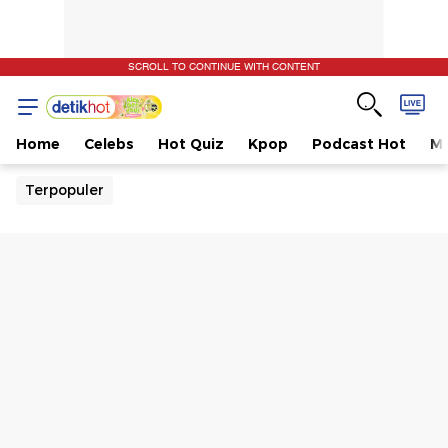
SCROLL TO CONTINUE WITH CONTENT
Home
Celebs
Hot Quiz
Kpop
Podcast Hot
Mu
Terpopuler