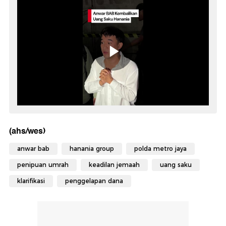
(ahs/wes)
anwar bab
hanania group
polda metro jaya
penipuan umrah
keadilan jemaah
uang saku
klarifikasi
penggelapan dana