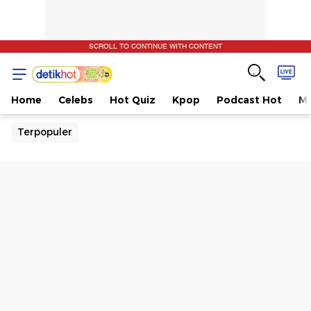
SCROLL TO CONTINUE WITH CONTENT
Home
Celebs
Hot Quiz
Kpop
Podcast Hot
Mu
Terpopuler