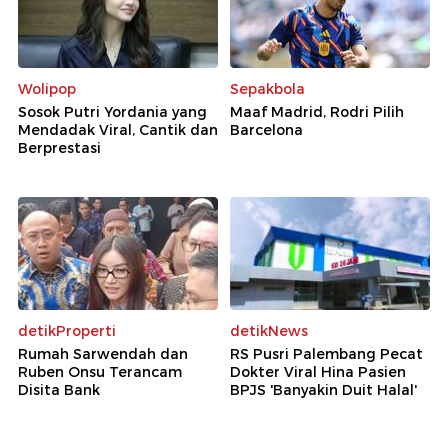
Wolipop
Sepakbola
Sosok Putri Yordania yang
Maaf Madrid, Rodri Pilih
Mendadak Viral, Cantik dan
Barcelona
Berprestasi
detikProperti
detikNews
Rumah Sarwendah dan
RS Pusri Palembang Pecat
Ruben Onsu Terancam
Dokter Viral Hina Pasien
Disita Bank
BPJS 'Banyakin Duit Halal'