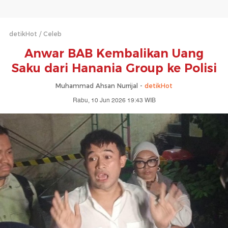
detikHot
Celeb
Anwar BAB Kembalikan Uang
Saku dari Hanania Group ke Polisi
Muhammad Ahsan Nurrijal -
detikHot
Rabu, 10 Jun 2026 19:43 WIB