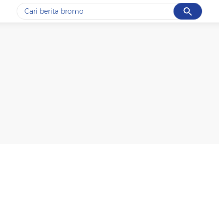
Cancel
Yang sedang ramai dicari
#1
ketik
#2
bromo
#3
streaming motogp
#4
prabowo
#5
data live draw sgp
Promoted
Terakhir yang dicari
Loading...