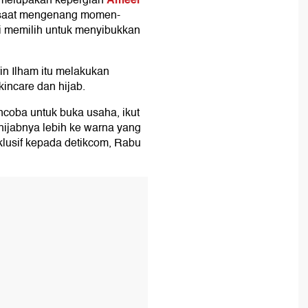
 melupakan kepergian
a saat mengenang momen-
i memilih untuk menyibukkan
in Ilham itu melakukan
kincare dan hijab.
encoba untuk buka usaha, ikut
g hijabnya lebih ke warna yang
lusif kepada detikcom, Rabu