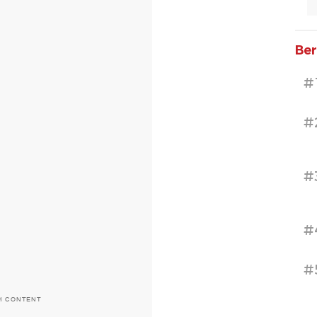
Ber
#
#
#
#
#
H CONTENT