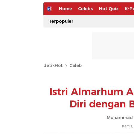
Home
Celebs
Hot Quiz
K-P
Terpopuler
detikHot
Celeb
Istri Almarhum A
Diri dengan B
Muhammad Ah
Kamis,