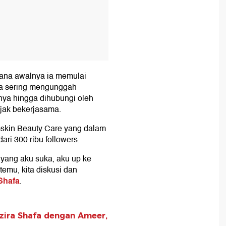
mana awalnya ia memulai
i ia sering mengunggah
nya hingga dihubungi oleh
ajak bekerjasama.
mskin Beauty Care yang dalam
ri 300 ribu followers.
 yang aku suka, aku up ke
emu, kita diskusi dan
Shafa
.
ira Shafa dengan Ameer,