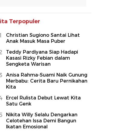
ita Terpopuler
1
Christian Sugiono Santai Lihat
Anak Masuk Masa Puber
2
Teddy Pardiyana Siap Hadapi
Kasasi Rizky Febian dalam
Sengketa Warisan
3
Anisa Rahma-Suami Naik Gunung
Merbabu: Cerita Baru Pernikahan
Kita
4
Ercel Rulista Debut Lewat Kita
Satu Genk
5
Nikita Willy Selalu Dengarkan
Celotehan Issa Demi Bangun
Ikatan Emosional