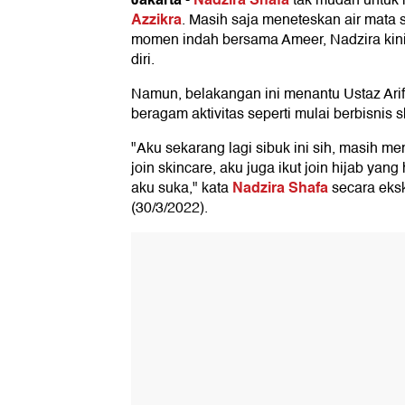
-
tak mudah untuk
Azzikra
. Masih saja meneteskan air mat
momen indah bersama Ameer, Nadzira kin
diri.
Namun, belakangan ini menantu Ustaz Arif
beragam aktivitas seperti mulai berbisnis s
"Aku sekarang lagi sibuk ini sih, masih m
join skincare, aku juga ikut join hijab yan
Nadzira Shafa
aku suka," kata
secara eksk
(30/3/2022).