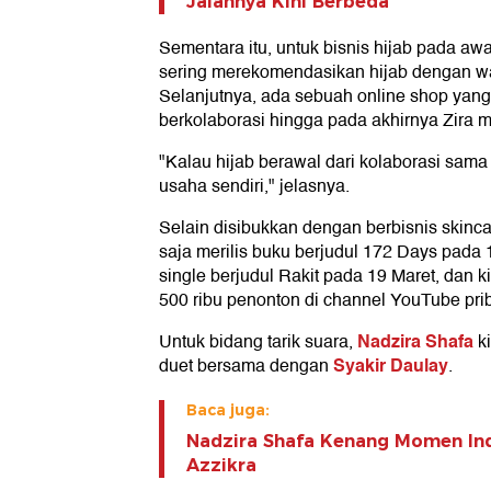
Jalannya Kini Berbeda
Sementara itu, untuk bisnis hijab pada aw
sering merekomendasikan hijab dengan wa
Selanjutnya, ada sebuah online shop yan
berkolaborasi hingga pada akhirnya Zira 
"Kalau hijab berawal dari kolaborasi sama 
usaha sendiri," jelasnya.
Selain disibukkan dengan berbisnis skincar
saja merilis buku berjudul 172 Days pada 14
single berjudul Rakit pada 19 Maret, dan ki
500 ribu penonton di channel YouTube pri
Nadzira Shafa
Untuk bidang tarik suara,
ki
Syakir Daulay
duet bersama dengan
.
Baca juga:
Nadzira Shafa Kenang Momen In
Azzikra