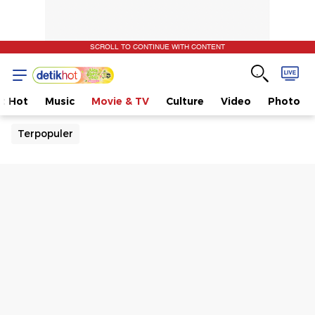
SCROLL TO CONTINUE WITH CONTENT
t Hot
Music
Movie & TV
Culture
Video
Photo
Terpopuler