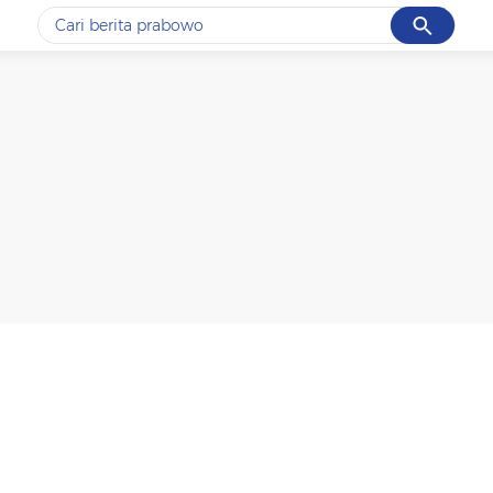
Cancel
Yang sedang ramai dicari
#1
data live draw sgp
#2
iran
#3
senjata
#4
prabowo
#5
gempa hari ini
Promoted
Terakhir yang dicari
Loading...