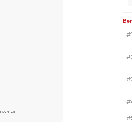
Ber
#
#
#
#
H CONTENT
#