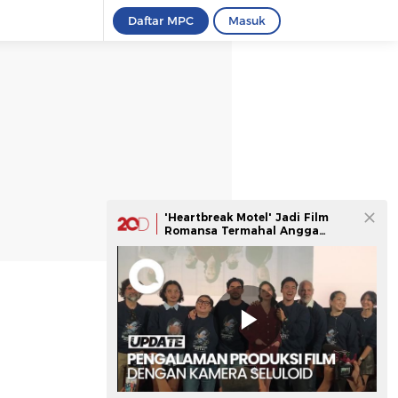
Daftar MPC
Masuk
'Heartbreak Motel' Jadi Film
Romansa Termahal Angga
Dwimas