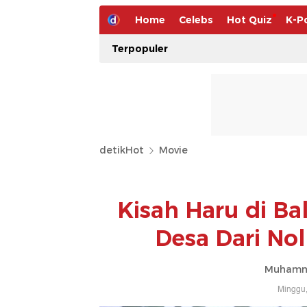
Home
Celebs
Hot Quiz
K-P
Terpopuler
detikHot
Movie
Kisah Haru di Ba
Desa Dari Nol
Muhamm
Minggu,