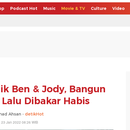
op
Podcast Hot
Music
Movie & TV
Culture
Video
lik Ben & Jody, Bangun
 Lalu Dibakar Habis
ad Ahsan -
detikHot
 23 Jan 2022 08:26 WIB