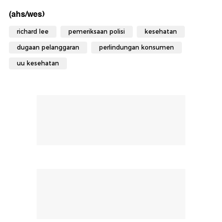
(ahs/wes)
richard lee
pemeriksaan polisi
kesehatan
dugaan pelanggaran
perlindungan konsumen
uu kesehatan