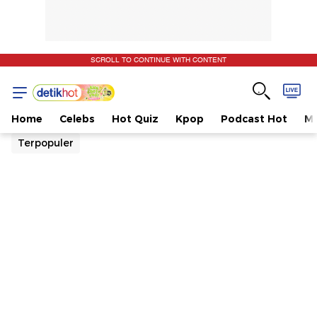
SCROLL TO CONTINUE WITH CONTENT
Home
Celebs
Hot Quiz
Kpop
Podcast Hot
Mu
Terpopuler