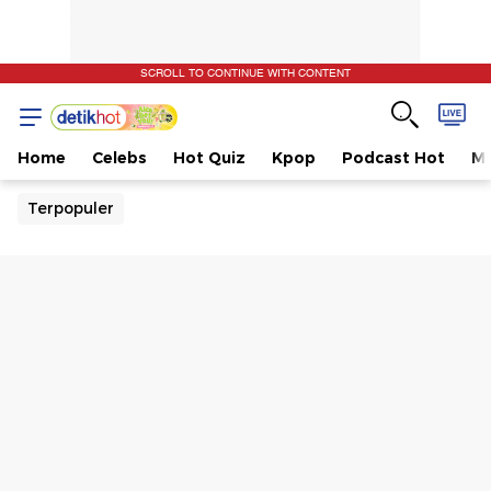
SCROLL TO CONTINUE WITH CONTENT
Home
Celebs
Hot Quiz
Kpop
Podcast Hot
Mu
Terpopuler