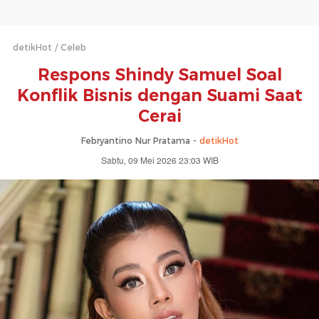
detikHot
Celeb
Respons Shindy Samuel Soal
Konflik Bisnis dengan Suami Saat
Cerai
Febryantino Nur Pratama -
detikHot
Sabtu, 09 Mei 2026 23:03 WIB