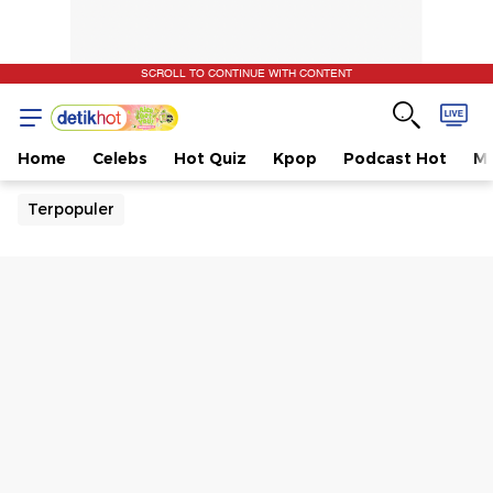
SCROLL TO CONTINUE WITH CONTENT
Home
Celebs
Hot Quiz
Kpop
Podcast Hot
Mu
Terpopuler