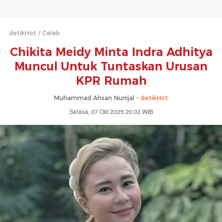
detikHot
Celeb
Chikita Meidy Minta Indra Adhitya
Muncul Untuk Tuntaskan Urusan
KPR Rumah
Muhammad Ahsan Nurrijal -
detikHot
Selasa, 07 Okt 2025 20:02 WIB