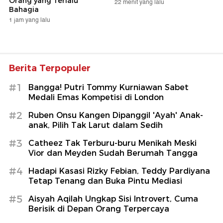
Orang yang Terlalu
22 menit yang lalu
Bahagia
1 jam yang lalu
Berita Terpopuler
#1
Bangga! Putri Tommy Kurniawan Sabet
Medali Emas Kompetisi di London
#2
Ruben Onsu Kangen Dipanggil 'Ayah' Anak-
anak, Pilih Tak Larut dalam Sedih
#3
Catheez Tak Terburu-buru Menikah Meski
Vior dan Meyden Sudah Berumah Tangga
#4
Hadapi Kasasi Rizky Febian, Teddy Pardiyana
Tetap Tenang dan Buka Pintu Mediasi
#5
Aisyah Aqilah Ungkap Sisi Introvert, Cuma
Berisik di Depan Orang Terpercaya