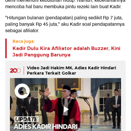
demi memenuhi kebutuhan hidup. Namun, keberaniannya
mencoba hal baru membuka pintu rezeki lain buat Kadir.
"Hitungan bulanan (pendapatan) paling sedikit Rp 7 juta,
paling banyak Rp 45 juta," aku Kadir soal pendapatannya
sebagai afiliator.
Baca juga:
Kadir Dulu Kira Afiliator adalah Buzzer, Kini
Jadi Panggung Barunya
Video Jadi Hakim MK, Adies Kadir Hindari
Perkara Terkait Golkar