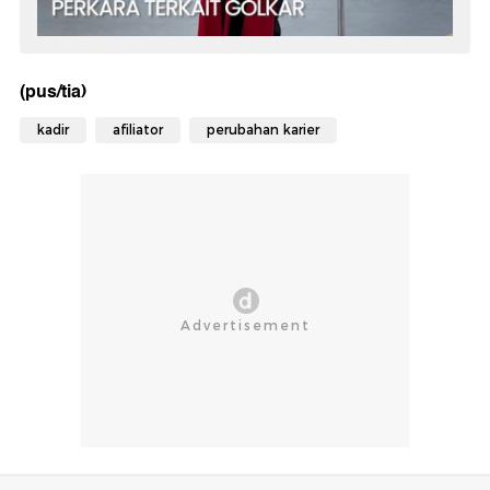
(pus/tia)
kadir
afiliator
perubahan karier