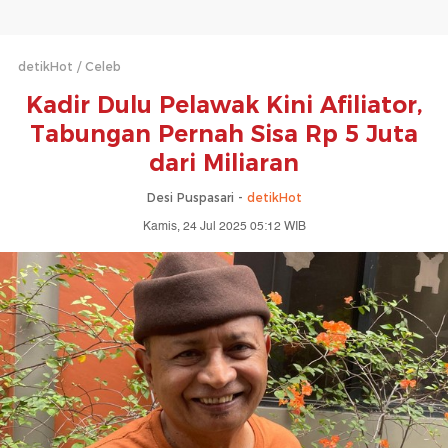
detikHot
Celeb
Kadir Dulu Pelawak Kini Afiliator,
Tabungan Pernah Sisa Rp 5 Juta
dari Miliaran
Desi Puspasari -
detikHot
Kamis, 24 Jul 2025 05:12 WIB