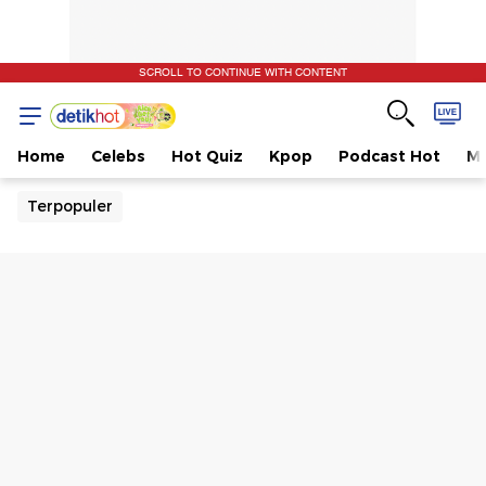
SCROLL TO CONTINUE WITH CONTENT
Home
Celebs
Hot Quiz
Kpop
Podcast Hot
Mu
Terpopuler