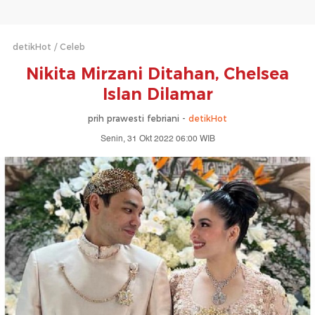
detikHot
Celeb
Nikita Mirzani Ditahan, Chelsea
Islan Dilamar
prih prawesti febriani -
detikHot
Senin, 31 Okt 2022 06:00 WIB