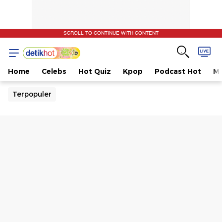
SCROLL TO CONTINUE WITH CONTENT
Home
Celebs
Hot Quiz
Kpop
Podcast Hot
Mu
Terpopuler