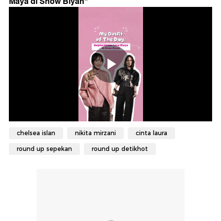
Maya di Show Biyan
"
chelsea islan
nikita mirzani
cinta laura
round up sepekan
round up detikhot