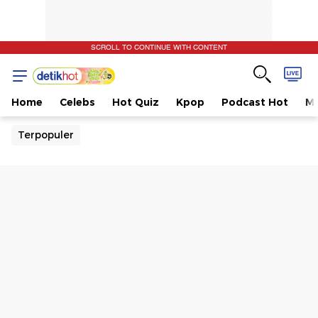
SCROLL TO CONTINUE WITH CONTENT
Home
Celebs
Hot Quiz
Kpop
Podcast Hot
Mu
Terpopuler