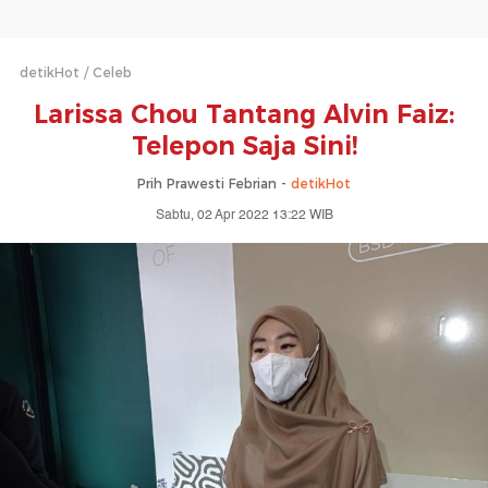
detikHot
Celeb
Larissa Chou Tantang Alvin Faiz:
Telepon Saja Sini!
Prih Prawesti Febrian -
detikHot
Sabtu, 02 Apr 2022 13:22 WIB