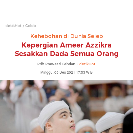
detikHot
Celeb
Kehebohan di Dunia Seleb
Kepergian Ameer Azzikra
Sesakkan Dada Semua Orang
Prih Prawesti Febrian -
detikHot
Minggu, 05 Des 2021 17:53 WIB