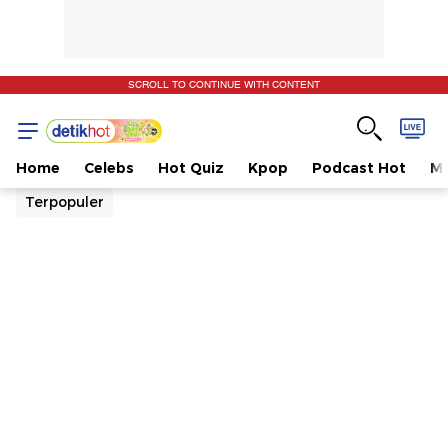
SCROLL TO CONTINUE WITH CONTENT
Home
Celebs
Hot Quiz
Kpop
Podcast Hot
Mu
Terpopuler