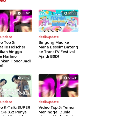
deo
00:52
01:00
kUpdate
detikUpdate
o Top 5:
Bingung Mau ke
alie Holscher
Mana Besok? Dateng
ikah hingga
ke TransTV Festival
e Harlino
Aja di BSD!
ahkan Honor Jadi
DSI
04:17
01:21
kUpdate
detikUpdate
eo K-Talk: SUPER
Video Top 5: Temon
IOR-83z Punya
Meninggal Dunia