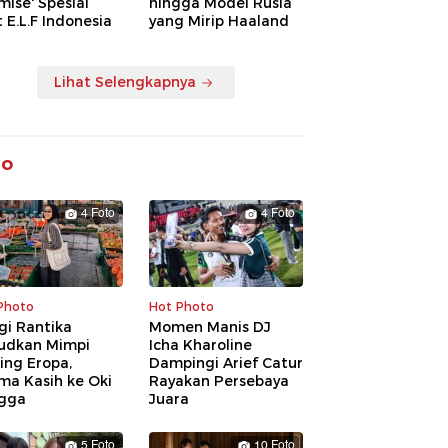
mise' Spesial
hingga Model Rusia
 E.L.F Indonesia
yang Mirip Haaland
Lihat Selengkapnya
to
4 Foto
4 Foto
Photo
Hot Photo
gi Rantika
Momen Manis DJ
udkan Mimpi
Icha Kharoline
ling Eropa,
Dampingi Arief Catur
ma Kasih ke Oki
Rayakan Persebaya
gga
Juara
5 Foto
10 Foto