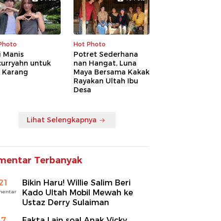
Photo
Hot Photo
i Manis
Potret Sederhana
curryahn untuk
nan Hangat, Luna
a Karang
Maya Bersama Kakak
Rayakan Ultah Ibu
Desa
Lihat Selengkapnya
mentar Terbanyak
21
Bikin Haru! Willie Salim Beri
Kado Ultah Mobil Mewah ke
mentar
Ustaz Derry Sulaiman
7
Fakta Lain soal Anak Vicky