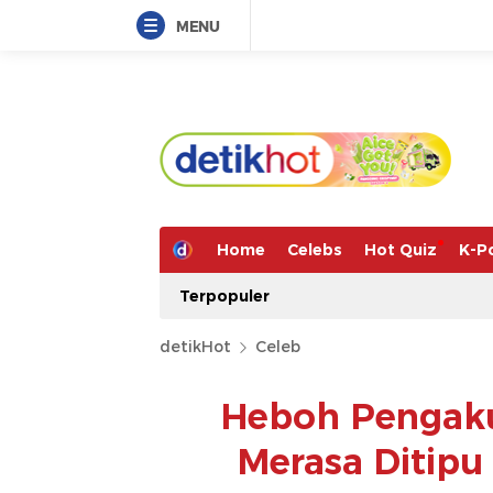
MENU
Home
Celebs
Hot Quiz
K-P
Terpopuler
detikHot
Celeb
Heboh Pengak
Merasa Ditipu