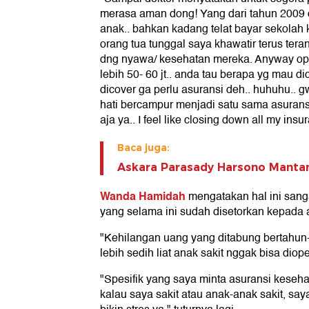
merasa aman dong! Yang dari tahun 2009 
anak.. bahkan kadang telat bayar sekola
orang tua tunggal saya khawatir terus te
dng nyawa/ kesehatan mereka. Anyway op
lebih 50- 60 jt.. anda tau berapa yg mau di
dicover ga perlu asuransi deh.. huhuhu.. g
hati bercampur menjadi satu sama asuransi
aja ya.. I feel like closing down all my insu
Baca juga:
Askara Parasady Harsono Mantan
Wanda Hamidah
mengatakan hal ini sanga
yang selama ini sudah disetorkan kepada a
"Kehilangan uang yang ditabung bertahun-
lebih sedih liat anak sakit nggak bisa diop
"Spesifik yang saya minta asuransi keseh
kalau saya sakit atau anak-anak sakit, say