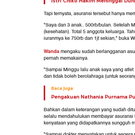
Istri Chiko Hakim Meninggal Du
Tapi ternyata, asuransi tersebut hanya me
"Saya dan 3 anak.. 500rb/bulan. Setelah M
(kesehatan). Total 5 anggota keluarga. Ta
iuranmya ke 750rb dan 1jt sekian," buka 
Wanda
mengaku sudah berlangganan asuran
pernah memakainya.
"Sampai Minggu lalu anak saya yang atlet b
dan tidak boleh berolahraga (untuk seorang
Baca juga:
Pengakuan Nathania Purnama Pu
Bahkan dalam keterangan yang sudah ditu
selalu mendahulukan membayar asuransi te
kenyataan yang didapatkannya sungguh m
"Sampai dokter menyatakan untuk segera p