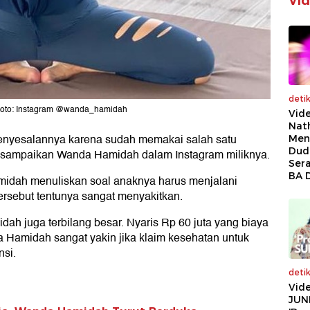
Vi
deti
 Foto: Instagram @wanda_hamidah
Vide
Nath
nyesalannya karena sudah memakai salah satu
Men
Dud
 disampaikan Wanda Hamidah dalam Instagram miliknya.
Ser
BA 
midah menuliskan soal anaknya harus menjalani
tersebut tentunya sangat menyakitkan.
ah juga terbilang besar. Nyaris Rp 60 juta yang biaya
Hamidah sangat yakin jika klaim kesehatan untuk
nsi.
deti
Vid
JUN