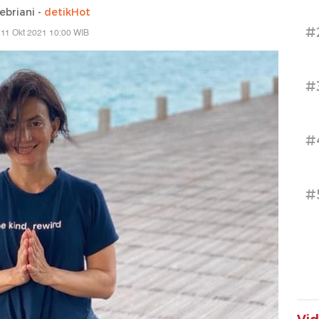
febriani -
detikHot
#
 11 Okt 2021 10:00 WIB
#
#
#