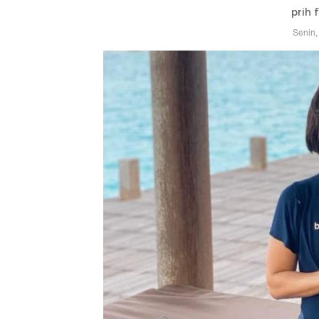
prih 
Senin,