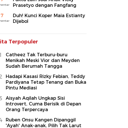
Prasetyo dengan Fangfang
mentar
7
Duh! Kunci Koper Maia Estianty
Dijebol
mentar
ita Terpopuler
1
Catheez Tak Terburu-buru
Menikah Meski Vior dan Meyden
Sudah Berumah Tangga
2
Hadapi Kasasi Rizky Febian, Teddy
Pardiyana Tetap Tenang dan Buka
Pintu Mediasi
3
Aisyah Aqilah Ungkap Sisi
Introvert, Cuma Berisik di Depan
Orang Terpercaya
4
Ruben Onsu Kangen Dipanggil
'Ayah' Anak-anak, Pilih Tak Larut