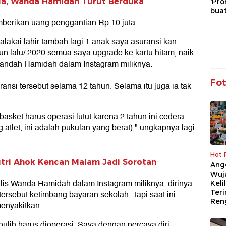
nia, Wanda Hamidah Turut Berduka
'Pro
buat
mberikan uang penggantian Rp 10 juta.
alakai lahir tambah lagi 1 anak saya asuransi kan
hun lalu/ 2020 semua saya upgrade ke kartu hitam, naik
Wandah Hamidah dalam Instagram miliknya.
Fo
si tersebut selama 12 tahun. Selama itu juga ia tak
asket harus operasi lutut karena 2 tahun ini cedera
 atlet, ini adalah pukulan yang berat)," ungkapnya lagi.
Hot 
tri Ahok Kencan Malam Jadi Sorotan
Ang
Wuj
lis Wanda Hamidah dalam Instagram miliknya, dirinya
Keli
Teri
rsebut ketimbang bayaran sekolah. Tapi saat ini
Ren
enyakitkan.
ulih harus dioperasi. Saya dengan percaya diri