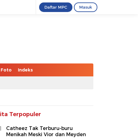
Daftar MPC
Masuk
Foto
Indeks
ita Terpopuler
1
Catheez Tak Terburu-buru
Menikah Meski Vior dan Meyden