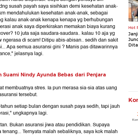
dng susah payah saya sisihkan demi kesehatan anak-
h krn mendahulukan kesehatan anak-anak, sebagai
rang kalau anak-anak kenapa kenapa yg berhubungan
erasi anak saya diperkirakan memakan biaya kurang
Hot 
cover? 10 juta saja saudara-saudara.. kalau 10 aja yg
Janj
w ngerasa di scam! Ditipu abis-abisan.. sedih dan sakit
Jun
Dit
... Apa semua asuransi gini ? Manis pas ditawarinnya
rance," jelasnya lagi.
 Suami Nindy Ayunda Bebas dari Penjara
t membuatnya stres. Ia pun merasa sia-sia atas uang
suransi tersebut.
Ko
tahun setiap bulan dengan susah paya sedih, tapi jauh
erasi," ungkapnya lagi.
Ko
atan. Bukan asuransi jiwa atau pendidikan. Supaya
a tenang... Ternyata malah sebaliknya, saya kok malah