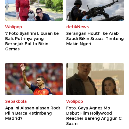
Wolipop
detikNews
7 Foto Syahrini Liburan ke
Serangan Houthi ke Arab
Bali, Putrinya yang
Saudi Bikin Situasi Timteng
Beranjak Balita Bikin
Makin Ngeri
Gemas
Sepakbola
Wolipop
Apa Ini Alasan-alasan Rodri
Foto: Gaya Agnez Mo
Pilih Barca Ketimbang
Debut Film Hollywood
Madrid?
Reacher Bareng Anggun C.
Sasmi