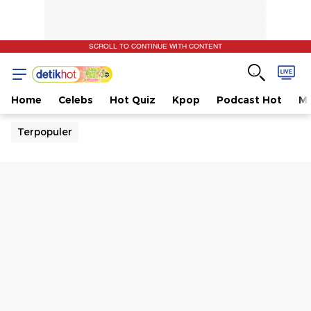
SCROLL TO CONTINUE WITH CONTENT
Home
Celebs
Hot Quiz
Kpop
Podcast Hot
Mu
Terpopuler