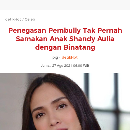
detikHot
Celeb
Penegasan Pembully Tak Pernah
Samakan Anak Shandy Aulia
dengan Binatang
pig -
detikHot
Jumat, 27 Agu 2021 06:00 WIB