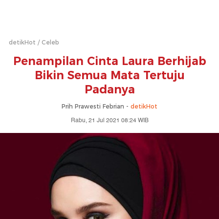
detikHot
Celeb
Penampilan Cinta Laura Berhijab
Bikin Semua Mata Tertuju
Padanya
Prih Prawesti Febrian -
detikHot
Rabu, 21 Jul 2021 08:24 WIB