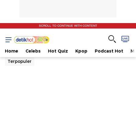
SCROLL TO CONTINUE WITH CONTENT
Home
Celebs
Hot Quiz
Kpop
Podcast Hot
Mu
Terpopuler