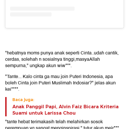
"hebatnya moms punya anak seperti Cinta..udah cantik,
cerdas, solehah n sosialnya tinggi,masyaAllah
sempurna," ungkap akun wiw***.
"Tante... Kalo cinta ga mau join Puteri Indonesia, apa
boleh Cinta join Puteri Muslimah Indosiar?" jelas akun
kei****.
Baca juga:
Anak Panggil Papi, Alvin Faiz Bicara Kriteria
Suami untuk Larissa Chou
"tante hebat terimakasih telah melahirkan sosok
perempuan yg sangat menginspirasi," tutur akun mejr***.