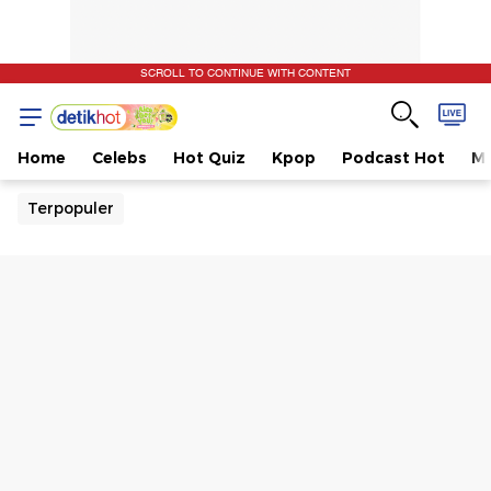
SCROLL TO CONTINUE WITH CONTENT
Home
Celebs
Hot Quiz
Kpop
Podcast Hot
Mu
Terpopuler