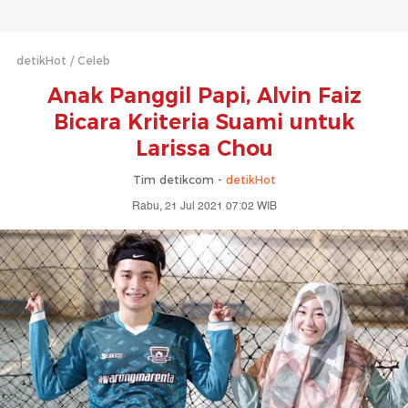
detikHot
Celeb
Anak Panggil Papi, Alvin Faiz
Bicara Kriteria Suami untuk
Larissa Chou
Tim detikcom -
detikHot
Rabu, 21 Jul 2021 07:02 WIB