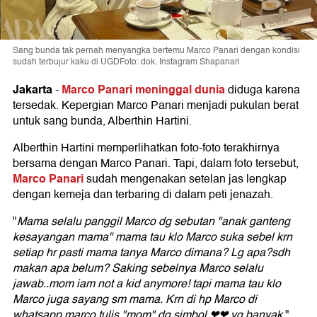
Sang bunda tak pernah menyangka bertemu Marco Panari dengan kondisi
sudah terbujur kaku di UGDFoto: dok. Instagram Shapanari
Jakarta
Marco Panari meninggal dunia
-
diduga karena
tersedak. Kepergian Marco Panari menjadi pukulan berat
untuk sang bunda, Alberthin Hartini.
Alberthin Hartini memperlihatkan foto-foto terakhirnya
bersama dengan Marco Panari. Tapi, dalam foto tersebut,
Marco Panari
sudah mengenakan setelan jas lengkap
dengan kemeja dan terbaring di dalam peti jenazah.
"
Mama selalu panggil Marco dg sebutan "anak ganteng
kesayangan mama" mama tau klo Marco suka sebel krn
setiap hr pasti mama tanya Marco dimana? Lg apa?sdh
makan apa belum? Saking sebelnya Marco selalu
jawab..mom iam not a kid anymore! tapi mama tau klo
Marco juga sayang sm mama. Krn di hp Marco di
whatsapp marco tulis "mom" dg simbol ❤❤ yg banyak
,"