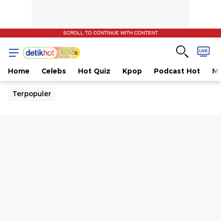
SCROLL TO CONTINUE WITH CONTENT
Home
Celebs
Hot Quiz
Kpop
Podcast Hot
Mu
Terpopuler