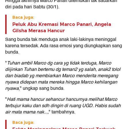
Hingga akhirnya Marco Panari ditemukan tak sadarkan
diri pada hari Sabtu (30/1).
Baca juga:
Peluk Abu Kremasi Marco Panari, Angela
Gilsha Merasa Hancur
Sang bunda tak menduga anak laki-lakinya meninggal
karena tersedak. Ada rasa emosi yang diungkapkan sang
bunda.
"
Tuhan ambil Marco dg cara yg tidak terduga, Marco
diijinkan Tuhan bertemu dg teman2 yg salah, anak2 tolol
dan biadab yg membiarkan Marco menderita meregang
nyawa didepan mata mereka hingga Marco kehilangan
nyawa
," ungkap sang bunda.
"
Hati mama hancur sehancur hancurnya melihat Marco
terbujur kaku dan sdh dingin di ruang UGD. Habis sudah
air mata mama nak...,
" tambahnya.
Baca juga: