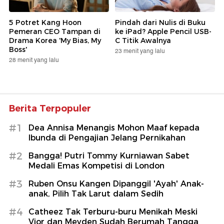
5 Potret Kang Hoon
Pindah dari Nulis di Buku
Pemeran CEO Tampan di
ke iPad? Apple Pencil USB-
Drama Korea 'My Bias, My
C Titik Awalnya
Boss'
23 menit yang lalu
28 menit yang lalu
Berita Terpopuler
#1
Dea Annisa Menangis Mohon Maaf kepada
Ibunda di Pengajian Jelang Pernikahan
#2
Bangga! Putri Tommy Kurniawan Sabet
Medali Emas Kompetisi di London
#3
Ruben Onsu Kangen Dipanggil 'Ayah' Anak-
anak, Pilih Tak Larut dalam Sedih
#4
Catheez Tak Terburu-buru Menikah Meski
Vior dan Meyden Sudah Berumah Tangga