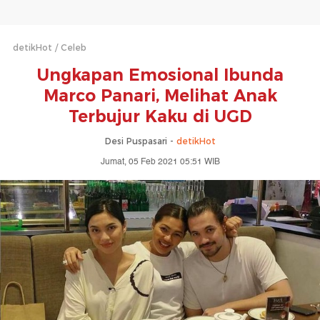
detikHot
Celeb
Ungkapan Emosional Ibunda
Marco Panari, Melihat Anak
Terbujur Kaku di UGD
Desi Puspasari -
detikHot
Jumat, 05 Feb 2021 05:51 WIB