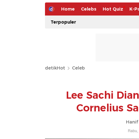
Home
Celebs
Hot Quiz
K-P
Terpopuler
detikHot
Celeb
Lee Sachi Dia
Cornelius S
Hanif
Rabu, 