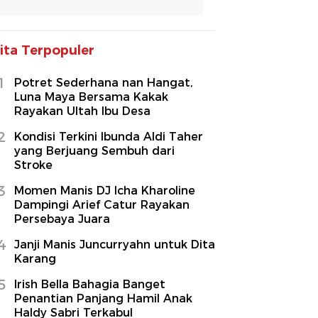
ita Terpopuler
1
Potret Sederhana nan Hangat,
Luna Maya Bersama Kakak
Rayakan Ultah Ibu Desa
2
Kondisi Terkini Ibunda Aldi Taher
yang Berjuang Sembuh dari
Stroke
3
Momen Manis DJ Icha Kharoline
Dampingi Arief Catur Rayakan
Persebaya Juara
4
Janji Manis Juncurryahn untuk Dita
Karang
5
Irish Bella Bahagia Banget
Penantian Panjang Hamil Anak
Haldy Sabri Terkabul