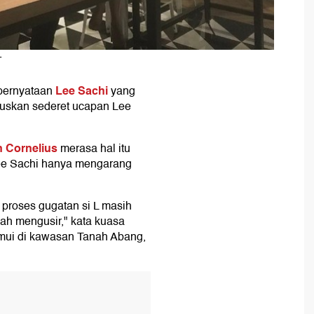
T
Lee Sachi
pernyataan
yang
ruskan sederet ucapan Lee
 Cornelius
merasa hal itu
Lee Sachi hanya mengarang
 proses gugatan si L masih
nah mengusir," kata kuasa
emui di kawasan Tanah Abang,