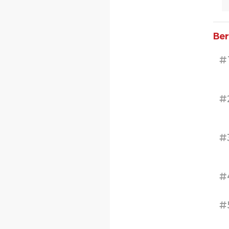
Ber
#
#
#
#
#