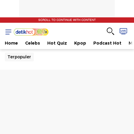
SCROLL TO CONTINUE WITH CONTENT
Home
Celebs
Hot Quiz
Kpop
Podcast Hot
Mu
Terpopuler