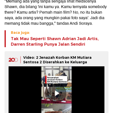
"Memang ada yang tanpa sengaja lihat medsosnya
Shawn, dia bilang 'ini kamu ya. Kamu ternyata somebody
there? Kamu artis? Pernah main film? No, no itu bukan
saya, ada orang yang mungkin pakai foto saya'. Jadi dia
memang tidak mau bangga," tandas Andi Soraya.
Baca juga:
Tak Mau Seperti Shawn Adrian Jadi Artis,
Darren Starling Punya Jalan Sendiri
Video: 2 Jenazah Korban KM Mutiara
Sentosa 2 Diserahkan ke Keluarga