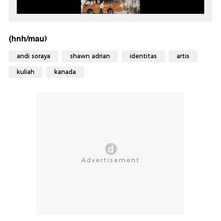
(hnh/mau)
andi soraya
shawn adrian
identitas
artis
kuliah
kanada