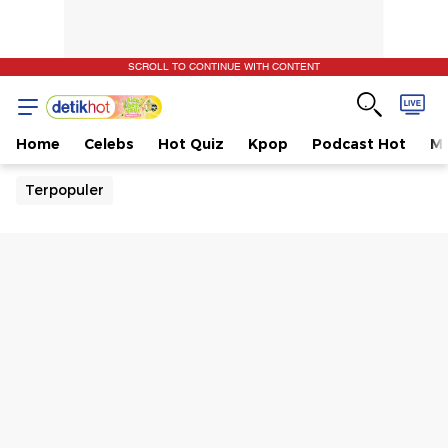
SCROLL TO CONTINUE WITH CONTENT
Home
Celebs
Hot Quiz
Kpop
Podcast Hot
Mu
Terpopuler