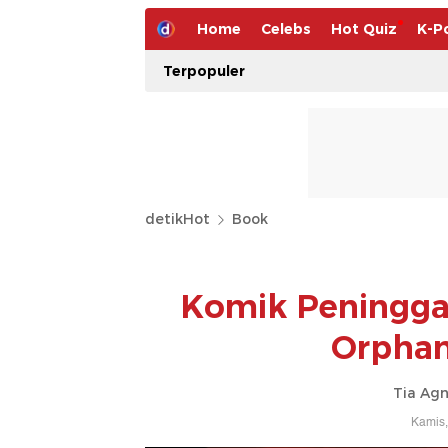
Home
Celebs
Hot Quiz
K-P
Terpopuler
detikHot
Book
Komik Peninggal
Orphans
Tia Agn
Kamis,