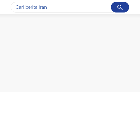
Cancel
Yang sedang ramai dicari
#1
gempa hari ini
#2
gempa
#3
prabowo
#4
iran
#5
demo
Promoted
Terakhir yang dicari
Loading...