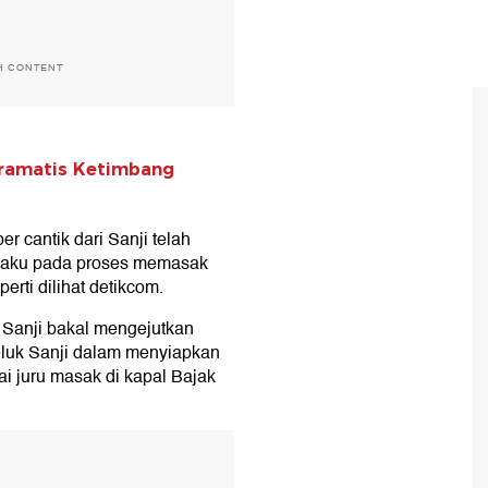
H CONTENT
Dramatis Ketimbang
er cantik dari Sanji telah
rpaku pada proses memasak
erti dilihat detikcom.
o Sanji bakal mengejutkan
eluk Sanji dalam menyiapkan
i juru masak di kapal Bajak
T