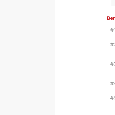
Ber
#
#
#
#
#