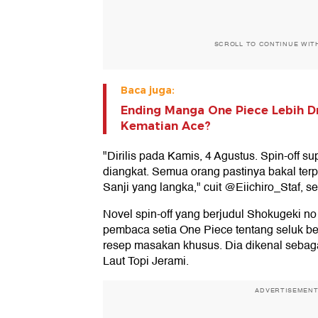
SCROLL TO CONTINUE WIT
Baca juga:
Ending Manga One Piece Lebih 
Kematian Ace?
"Dirilis pada Kamis, 4 Agustus. Spin-off sup
diangkat. Semua orang pastinya bakal te
Sanji yang langka," cuit @Eiichiro_Staf, sep
Novel spin-off yang berjudul Shokugeki n
pembaca setia One Piece tentang seluk b
resep masakan khusus. Dia dikenal sebaga
Laut Topi Jerami.
ADVERTISEMEN