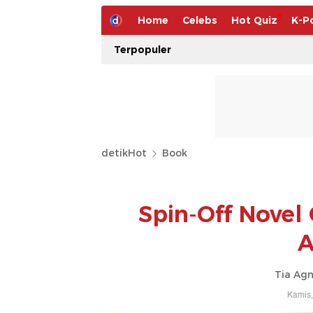
Home
Celebs
Hot Quiz
K-P
Terpopuler
detikHot
Book
Spin-Off Novel 
A
Tia Agn
Kamis,