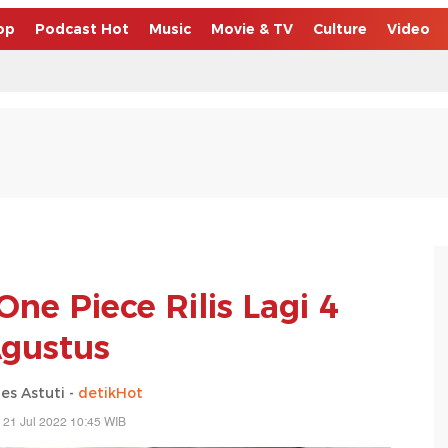
op
Podcast Hot
Music
Movie & TV
Culture
Video
One Piece Rilis Lagi 4
gustus
es Astuti -
detikHot
 21 Jul 2022 10:45 WIB