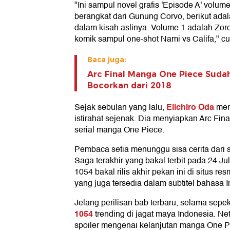
"Ini sampul novel grafis 'Episode A' volum
berangkat dari Gunung Corvo, berikut adal
dalam kisah aslinya. Volume 1 adalah Zor
komik sampul one-shot Nami vs Califa," cui
Baca juga:
Arc Final Manga One Piece Sudah
Bocorkan dari 2018
Eiichiro Oda
Sejak sebulan yang lalu,
meng
istirahat sejenak. Dia menyiapkan Arc Final
serial manga One Piece.
Pembaca setia menunggu sisa cerita dari 
Saga terakhir yang bakal terbit pada 24 J
1054 bakal rilis akhir pekan ini di situs
yang juga tersedia dalam subtitel bahasa 
Jelang perilisan bab terbaru, selama sepe
1054
trending di jagat maya Indonesia. N
spoiler mengenai kelanjutan manga One P