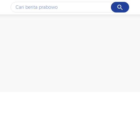
Cancel
Yang sedang ramai dicari
#1
ketik
#2
bromo
#3
streaming motogp
#4
prabowo
#5
data live draw sgp
Promoted
Terakhir yang dicari
Loading...