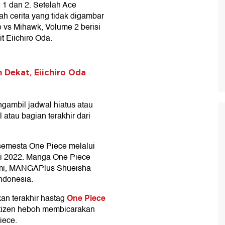
e 1 dan 2. Setelah Ace
ah cerita yang tidak digambar
o vs Mihawk, Volume 2 berisi
t Eiichiro Oda.
 Dekat, Eiichiro Oda
ambil jadwal hiatus atau
 atau bagian terakhir dari
semesta One Piece melalui
uli 2022. Manga One Piece
 resmi, MANGAPlus Shueisha
Indonesia.
One Piece
kan terakhir hastag
etizen heboh membicarakan
iece.