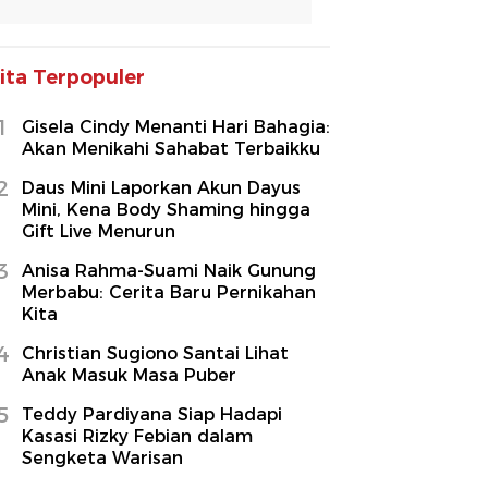
ita Terpopuler
1
Gisela Cindy Menanti Hari Bahagia:
Akan Menikahi Sahabat Terbaikku
2
Daus Mini Laporkan Akun Dayus
Mini, Kena Body Shaming hingga
Gift Live Menurun
3
Anisa Rahma-Suami Naik Gunung
Merbabu: Cerita Baru Pernikahan
Kita
4
Christian Sugiono Santai Lihat
Anak Masuk Masa Puber
5
Teddy Pardiyana Siap Hadapi
Kasasi Rizky Febian dalam
Sengketa Warisan