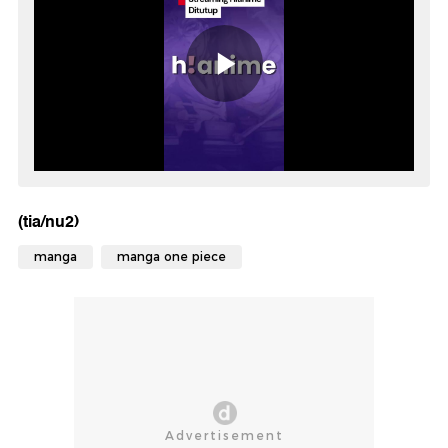
(tia/nu2)
manga
manga one piece