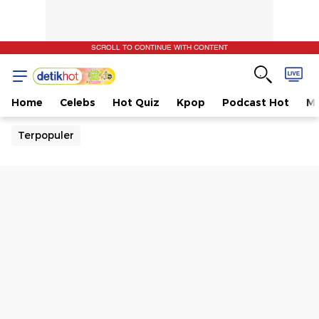
SCROLL TO CONTINUE WITH CONTENT
Home
Celebs
Hot Quiz
Kpop
Podcast Hot
Mu
Terpopuler