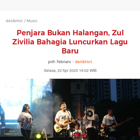
detikHot
Music
Penjara Bukan Halangan, Zul
Zivilia Bahagia Luncurkan Lagu
Baru
prih febriani -
detikHot
Selasa, 22 Apr 2025 19:02 WIB