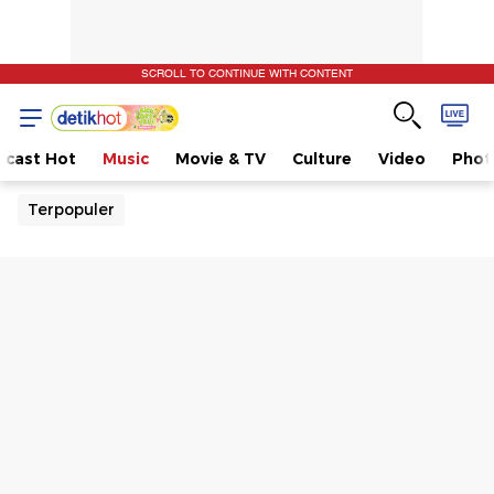
SCROLL TO CONTINUE WITH CONTENT
dcast Hot
Music
Movie & TV
Culture
Video
Phot
Terpopuler