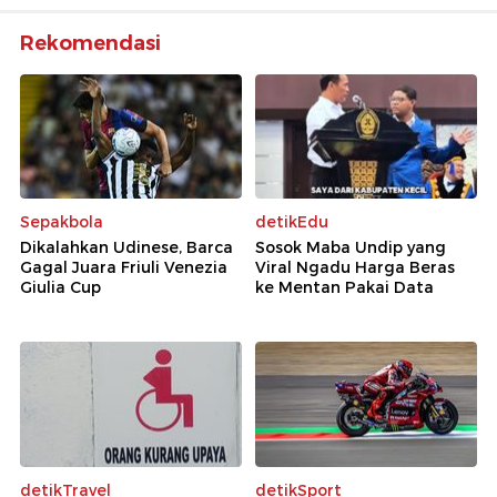
Rekomendasi
Sepakbola
detikEdu
Dikalahkan Udinese, Barca
Sosok Maba Undip yang
Gagal Juara Friuli Venezia
Viral Ngadu Harga Beras
Giulia Cup
ke Mentan Pakai Data
detikTravel
detikSport