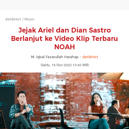
detikHot
Music
Jejak Ariel dan Dian Sastro
Berlanjut ke Video Klip Terbaru
NOAH
M. Iqbal Fazarullah Harahap -
detikHot
Sabtu, 19 Nov 2022 13:40 WIB