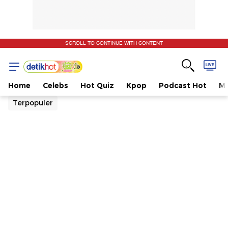
SCROLL TO CONTINUE WITH CONTENT
Home
Celebs
Hot Quiz
Kpop
Podcast Hot
Mu
Terpopuler