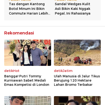
Rekomendasi
detikHot
detikJatim
Bangga! Putri Tommy
Ulah Manusia di Jalur Tikus
Kurniawan Sabet Medali
Berujung 120 Hektare
Emas Kompetisi di London
Lahan Bromo Terbakar