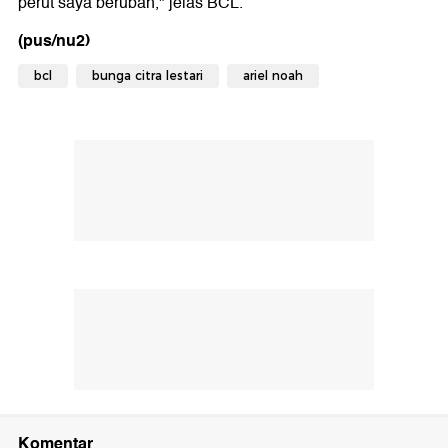
perut saya berubah," jelas BCL.
(pus/nu2)
bcl
bunga citra lestari
ariel noah
Komentar