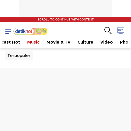
SCROLL TO CONTINUE WITH CONTENT
dcast Hot
Music
Movie & TV
Culture
Video
Phot
Terpopuler