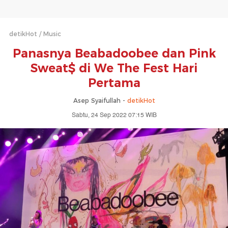
detikHot
Music
Panasnya Beabadoobee dan Pink
Sweat$ di We The Fest Hari
Pertama
Asep Syaifullah -
detikHot
Sabtu, 24 Sep 2022 07:15 WIB