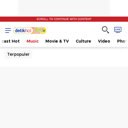
SCROLL TO CONTINUE WITH CONTENT
dcast Hot
Music
Movie & TV
Culture
Video
Phot
Terpopuler