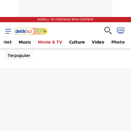
SCROLL TO CONTINUE WITH CONTENT
t Hot
Music
Movie & TV
Culture
Video
Photo
Terpopuler