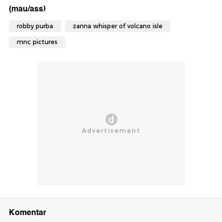
(mau/ass)
robby purba
zanna whisper of volcano isle
mnc pictures
Komentar