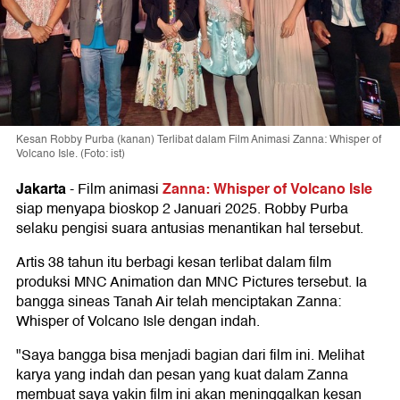
Kesan Robby Purba (kanan) Terlibat dalam Film Animasi Zanna: Whisper of
Volcano Isle. (Foto: ist)
Jakarta
Zanna: Whisper of Volcano Isle
-
Film animasi
siap menyapa bioskop 2 Januari 2025. Robby Purba
selaku pengisi suara antusias menantikan hal tersebut.
Artis 38 tahun itu berbagi kesan terlibat dalam film
produksi MNC Animation dan MNC Pictures tersebut. Ia
bangga sineas Tanah Air telah menciptakan Zanna:
Whisper of Volcano Isle dengan indah.
"Saya bangga bisa menjadi bagian dari film ini. Melihat
karya yang indah dan pesan yang kuat dalam Zanna
membuat saya yakin film ini akan meninggalkan kesan