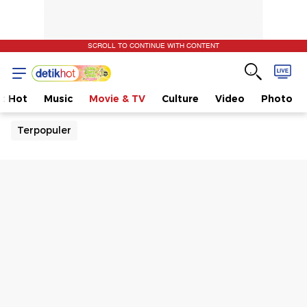
SCROLL TO CONTINUE WITH CONTENT
t Hot
Music
Movie & TV
Culture
Video
Photo
Terpopuler