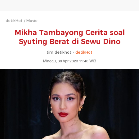
detikHot
Movie
Mikha Tambayong Cerita soal
Syuting Berat di Sewu Dino
tim detikhot -
detikHot
Minggu, 30 Apr 2023 11:40 WIB