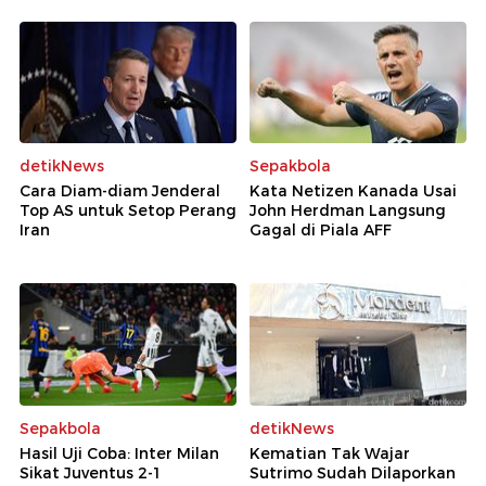
detikNews
Sepakbola
Cara Diam-diam Jenderal
Kata Netizen Kanada Usai
Top AS untuk Setop Perang
John Herdman Langsung
Iran
Gagal di Piala AFF
Sepakbola
detikNews
Hasil Uji Coba: Inter Milan
Kematian Tak Wajar
Sikat Juventus 2-1
Sutrimo Sudah Dilaporkan