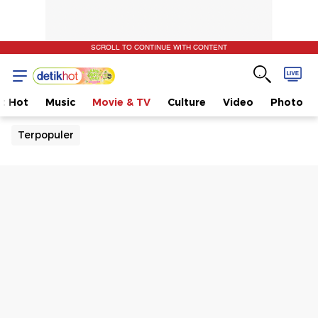
SCROLL TO CONTINUE WITH CONTENT
t Hot
Music
Movie & TV
Culture
Video
Photo
Terpopuler