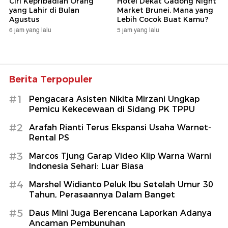
Ciri Kepribadian Orang
Hotel Dekat Gadong Night
yang Lahir di Bulan
Market Brunei, Mana yang
Agustus
Lebih Cocok Buat Kamu?
6 jam yang lalu
5 jam yang lalu
Berita Terpopuler
#1
Pengacara Asisten Nikita Mirzani Ungkap
Pemicu Kekecewaan di Sidang PK TPPU
#2
Arafah Rianti Terus Ekspansi Usaha Warnet-
Rental PS
#3
Marcos Tjung Garap Video Klip Warna Warni
Indonesia Sehari: Luar Biasa
#4
Marshel Widianto Peluk Ibu Setelah Umur 30
Tahun, Perasaannya Dalam Banget
#5
Daus Mini Juga Berencana Laporkan Adanya
Ancaman Pembunuhan