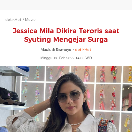
detikHot
Movie
Jessica Mila Dikira Teroris saat
Syuting Mengejar Surga
Mauludi Rismoyo -
detikHot
Minggu, 06 Feb 2022 14:00 WIB