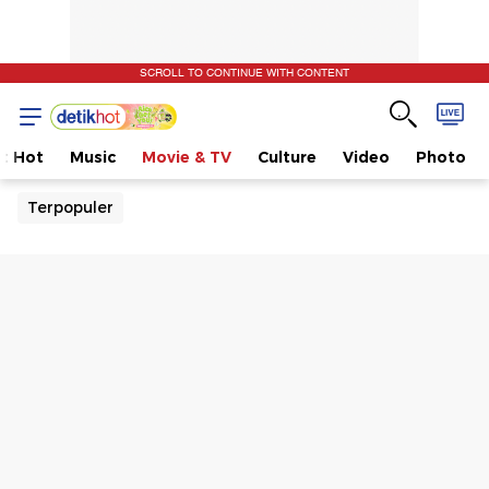
SCROLL TO CONTINUE WITH CONTENT
t Hot
Music
Movie & TV
Culture
Video
Photo
Terpopuler