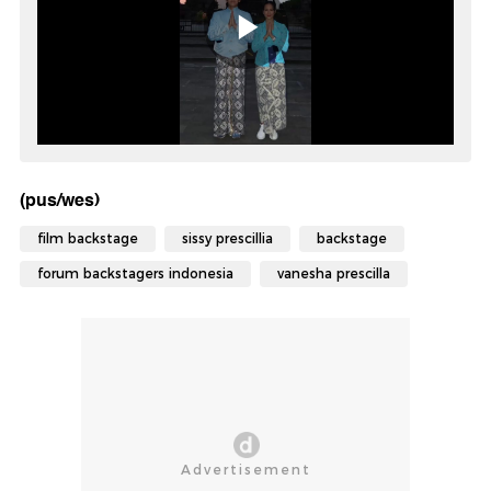
(pus/wes)
film backstage
sissy prescillia
backstage
forum backstagers indonesia
vanesha prescilla