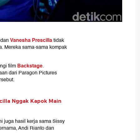
Vanesha Prescilla
dan
tidak
aja. Mereka sama-sama kompak
Backstage
gi film
.
n dari Paragon Pictures
rsebut.
scilla Nggak Kapok Main
i juga hasil kerja sama Sissy
ernama, Andi Rianto dan