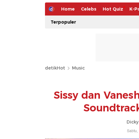
Home
Celebs
Hot Quiz
K-P
Terpopuler
detikHot
Music
Sissy dan Vanesh
Soundtrack
Dicky
Sabtu,