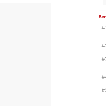
Ber
#
#
#
#
#