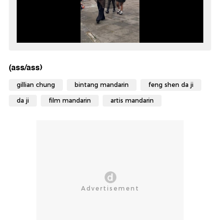
(ass/ass)
gillian chung
bintang mandarin
feng shen da ji
da ji
film mandarin
artis mandarin