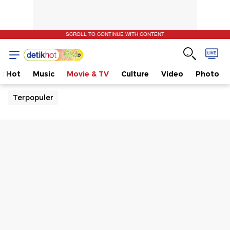
SCROLL TO CONTINUE WITH CONTENT
t Hot
Music
Movie & TV
Culture
Video
Photo
Terpopuler