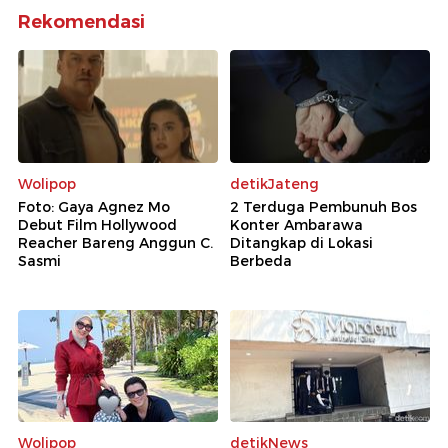
Rekomendasi
Wolipop
detikJateng
Foto: Gaya Agnez Mo
2 Terduga Pembunuh Bos
Debut Film Hollywood
Konter Ambarawa
Reacher Bareng Anggun C.
Ditangkap di Lokasi
Sasmi
Berbeda
Wolipop
detikNews