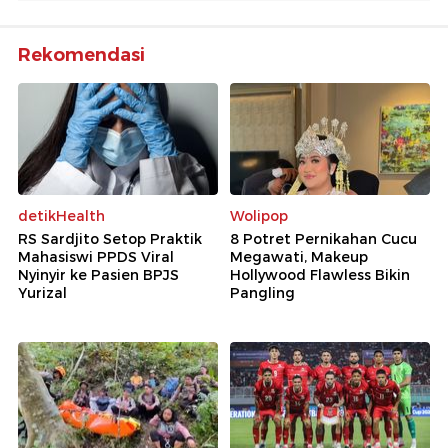
Rekomendasi
detikHealth
Wolipop
RS Sardjito Setop Praktik
8 Potret Pernikahan Cucu
Mahasiswi PPDS Viral
Megawati, Makeup
Nyinyir ke Pasien BPJS
Hollywood Flawless Bikin
Yurizal
Pangling