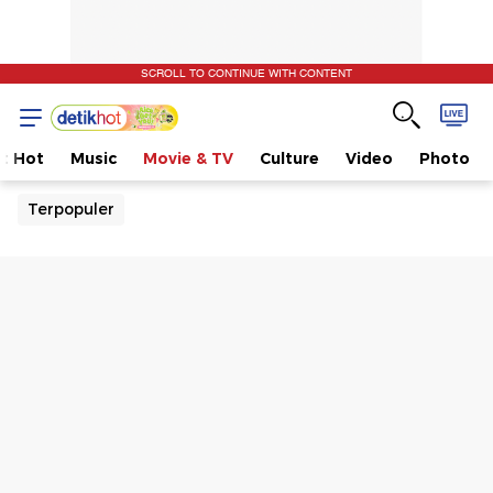
SCROLL TO CONTINUE WITH CONTENT
t Hot
Music
Movie & TV
Culture
Video
Photo
Terpopuler