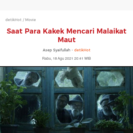
detikHot
Movie
Saat Para Kakek Mencari Malaikat
Maut
Asep Syaifullah -
detikHot
Rabu, 18 Agu 2021 20:41 WIB