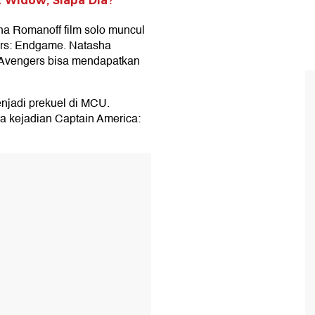
k Widow, Siapa Dia?
a Romanoff film solo muncul
ers: Endgame. Natasha
 Avengers bisa mendapatkan
njadi prekuel di MCU.
ra kejadian Captain America:
T