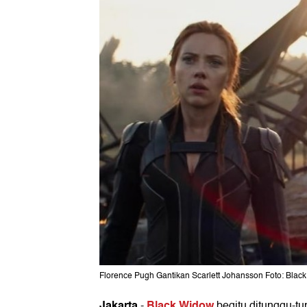
Florence Pugh Gantikan Scarlett Johansson Foto: Black
Jakarta
Black Widow
-
begitu ditunggu-tu