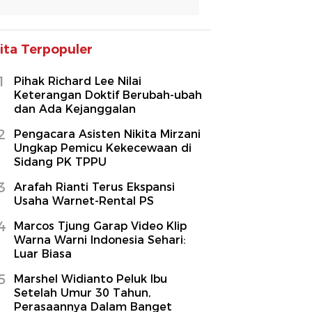
ita Terpopuler
1
Pihak Richard Lee Nilai
Keterangan Doktif Berubah-ubah
dan Ada Kejanggalan
2
Pengacara Asisten Nikita Mirzani
Ungkap Pemicu Kekecewaan di
Sidang PK TPPU
3
Arafah Rianti Terus Ekspansi
Usaha Warnet-Rental PS
4
Marcos Tjung Garap Video Klip
Warna Warni Indonesia Sehari:
Luar Biasa
5
Marshel Widianto Peluk Ibu
Setelah Umur 30 Tahun,
Perasaannya Dalam Banget