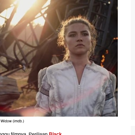
 Widow (imdb.)
Black
nggu filmnya. Perilisan