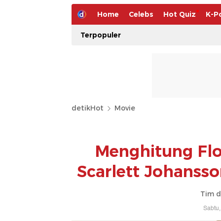
Home
Celebs
Hot Quiz
K-P
Terpopuler
detikHot
Movie
Menghitung Flo
Scarlett Johanss
Tim d
Sabtu,