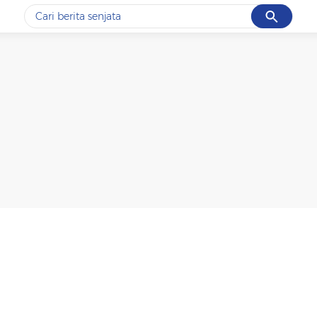
Cancel
Yang sedang ramai dicari
#1
data live draw sgp
#2
iran
#3
senjata
#4
prabowo
#5
gempa hari ini
Promoted
Terakhir yang dicari
Loading...