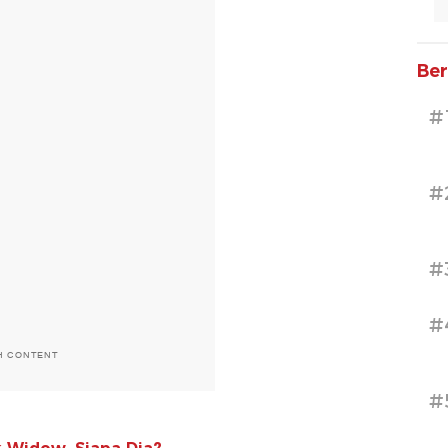
Ber
#
#
#
#
H CONTENT
#