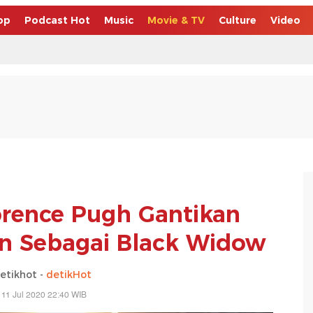
op
Podcast Hot
Music
Movie & TV
Culture
Video
rence Pugh Gantikan
on Sebagai Black Widow
etikhot -
detikHot
 11 Jul 2020 22:40 WIB