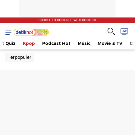
SCROLL TO CONTINUE WITH CONTENT
ot Quiz
Kpop
Podcast Hot
Music
Movie & TV
Cu
Terpopuler