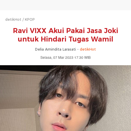
detikHot
KPOP
Ravi VIXX Akui Pakai Jasa Joki
untuk Hindari Tugas Wamil
Delia Arnindita Larasati -
detikHot
Selasa, 07 Mar 2023 17:30 WIB