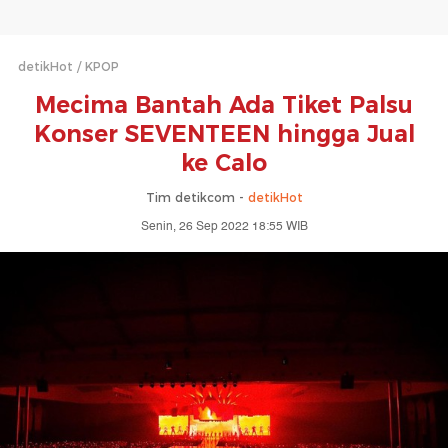
detikHot
KPOP
Mecima Bantah Ada Tiket Palsu
Konser SEVENTEEN hingga Jual
ke Calo
Tim detikcom -
detikHot
Senin, 26 Sep 2022 18:55 WIB