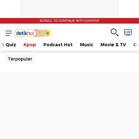
SCROLL TO CONTINUE WITH CONTENT
ot Quiz
Kpop
Podcast Hot
Music
Movie & TV
Cu
Terpopuler