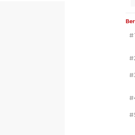
Ber
#
#
#
#
#