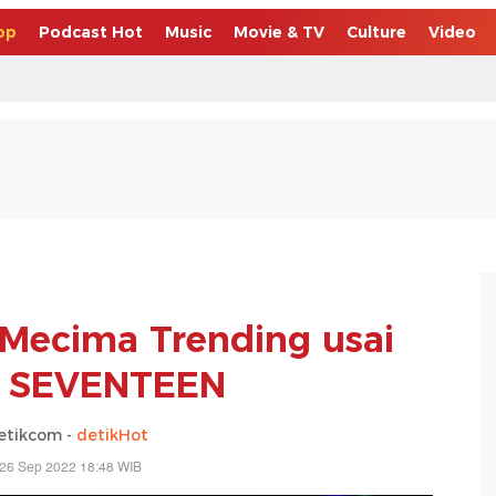
op
Podcast Hot
Music
Movie & TV
Culture
Video
ecima Trending usai
r SEVENTEEN
etikcom -
detikHot
 26 Sep 2022 18:48 WIB