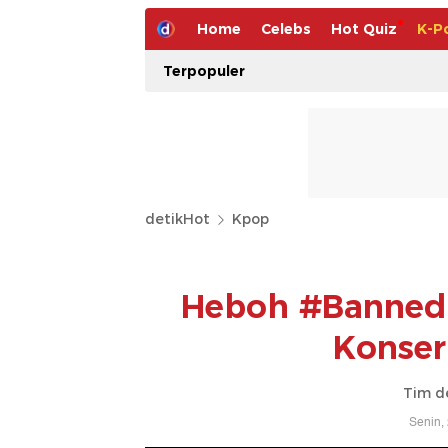
Home
Celebs
Hot Quiz
K-P
Terpopuler
detikHot
Kpop
Heboh #BannedM
Konse
Tim d
Senin,