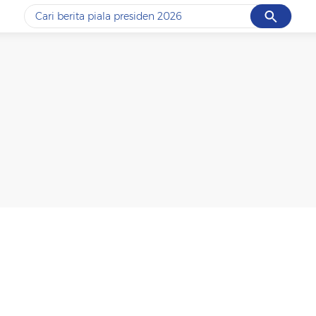
Cancel
Yang sedang ramai dicari
#1
data live draw sgp
#2
piala presiden 2026
#3
prabowo
#4
iran
#5
gempa hari ini
Promoted
Terakhir yang dicari
Loading...